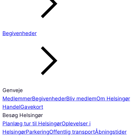
Begivenheder
Genveje
Medlemmer
Begivenheder
Bliv medlem
Om Helsingør
Handel
Gavekort
Besøg Helsingør
Planlæg tur til Helsingør
Oplevelser i
Helsingør
Parkering
Offentlig transport
Åbningstider