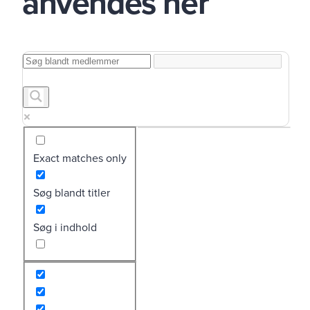
anvendes her
En del af gavekortet
Exact matches only
Søg blandt titler
Bog og Ide
shopping
Søg i indhold
En del af gavekortet
Blue Living
shopping, toejbutik