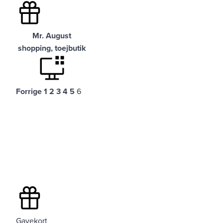
Mr. August
shopping, toejbutik
Forrige
1
2
3
4
5
6
Gavekort