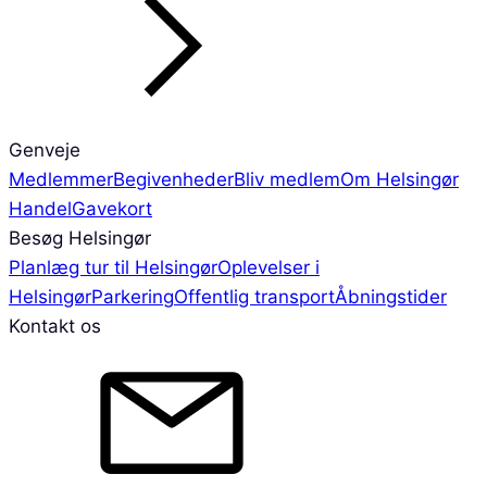
Genveje
Medlemmer
Begivenheder
Bliv medlem
Om Helsingør
Handel
Gavekort
Besøg Helsingør
Planlæg tur til Helsingør
Oplevelser i
Helsingør
Parkering
Offentlig transport
Åbningstider
Kontakt os