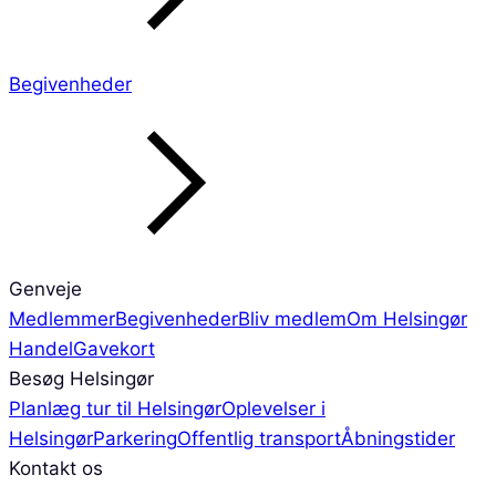
Begivenheder
Genveje
Medlemmer
Begivenheder
Bliv medlem
Om Helsingør
Handel
Gavekort
Besøg Helsingør
Planlæg tur til Helsingør
Oplevelser i
Helsingør
Parkering
Offentlig transport
Åbningstider
Kontakt os