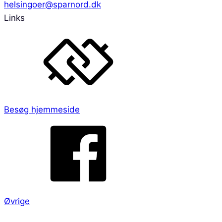
helsingoer@sparnord.dk
Links
Besøg hjemmeside
Øvrige