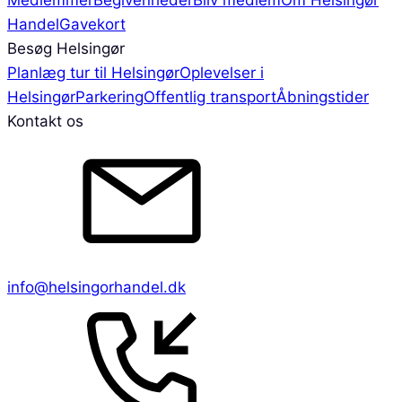
Handel
Gavekort
Besøg Helsingør
Planlæg tur til Helsingør
Oplevelser i
Helsingør
Parkering
Offentlig transport
Åbningstider
Kontakt os
info@helsingorhandel.dk