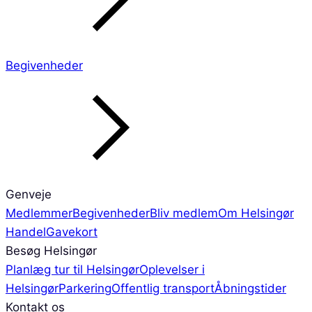
Begivenheder
Genveje
Medlemmer
Begivenheder
Bliv medlem
Om Helsingør
Handel
Gavekort
Besøg Helsingør
Planlæg tur til Helsingør
Oplevelser i
Helsingør
Parkering
Offentlig transport
Åbningstider
Kontakt os