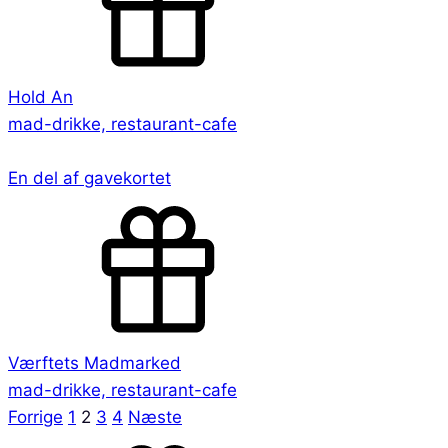
Hold An
mad-drikke, restaurant-cafe
En del af gavekortet
Værftets Madmarked
mad-drikke, restaurant-cafe
Forrige
1
2
3
4
Næste