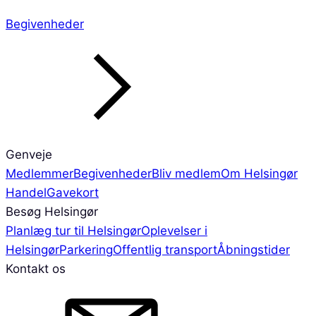
Begivenheder
Genveje
Medlemmer
Begivenheder
Bliv medlem
Om Helsingør
Handel
Gavekort
Besøg Helsingør
Planlæg tur til Helsingør
Oplevelser i
Helsingør
Parkering
Offentlig transport
Åbningstider
Kontakt os